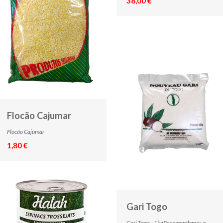
38,00 €
Flocão Cajumar
Flocão Cajumar
1,80 €
Gari Togo
Gari Togo - 1kgRecomendamos a