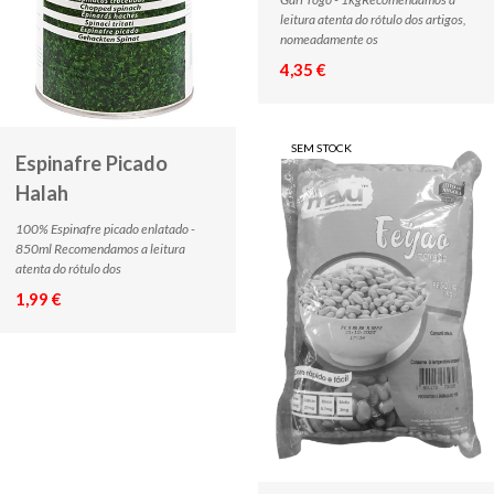
leitura atenta do rótulo dos artigos,
nomeadamente os
4,35 €
SEM STOCK
Espinafre Picado
Halah
100% Espinafre picado enlatado -
850ml Recomendamos a leitura
atenta do rótulo dos
1,99 €