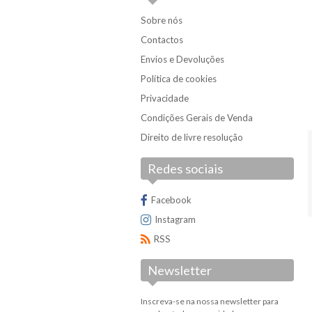
Sacos & Bolsas
Sobre nós
Cerveja & Malta
Contactos
Conservas
Envios e Devoluções
Feijões & Milhos
Política de cookies
Molhos & Temperos
Privacidade
Condições Gerais de Venda
Produtos Frescos
Direito de livre resolução
Redes sociais
Facebook
Instagram
RSS
Newsletter
Inscreva-se na nossa newsletter para