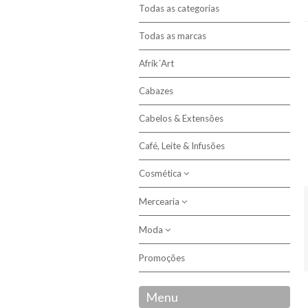
Todas as categorias
Todas as marcas
Afrik´Art
Cabazes
Cabelos & Extensões
Café, Leite & Infusões
Cosmética
Mercearia
Cabelo
Corpo
Moda
Arroz
Bebidas
Promoções
Acessórios
Bolos & Snacks
Meias Afro
Menu
Cereais & Farinhas