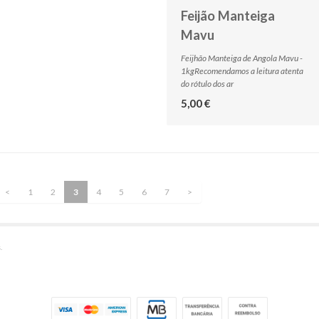
Feijão Manteiga
Mavu
Feijhão Manteiga de Angola Mavu -
1kgRecomendamos a leitura atenta
do rótulo dos ar
5,00 €
<
1
2
3
4
5
6
7
>
.