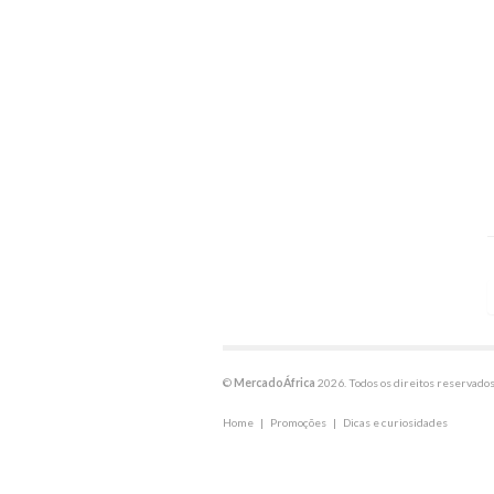
©
MercadoÁfrica
2026. Todos os direitos reservados
Home
|
Promoções
|
Dicas e curiosidades